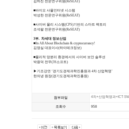
김하진 전문연구위원(ReSEAT)
■바이오 사물인터넷 시스템
박성한 전문연구위원(ReSEAT)
■사이버 물리 시스템(CPS)기반의 스마트 팩토리
조석팔 전문연구위원(ReSEAT)
3부. 차세대 정보산업
■Its All About Blockchain & cryptocurrancy!
김영실 대표이사(하이테크정보)
■물리적 망분리 환경에서의 사이버 보안 솔루션
박용덕 전무(3S소프트)
▶기조강연 ‘경기도경제과학진흥원과 4차 산업혁명’
한의녕 원장(경기도경제과학진흥원)
4차+산업혁명과+ICT∙S
첨부파일
조회수
958