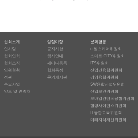
협회소개
알림마당
분과활동
인사말
공지사항
u-헬스케어위원회
협회연혁
행사안내
스마트-CITY위원회
협회조직
세미나등록
ITS위원회
임원현황
협회동정
산업간융합위원회
정관
문의게시판
경영융합위원회
주요사업
SW융합산업위원회
약도 및 연락처
산업보안위원회
모바일컨텐츠융합위원회
힐링사이언스위원회
IT융합교육위원회
미래지식재산위원회