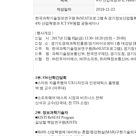
제목
4차 산업혁명과 ICT&#
작성일자
2019-11-22
한국과학기술정보연구원 ReSEAT프로그램 & 경기정보산업협
4차 산업혁명과 ICT∙SW융합 공동세미나
| 행사개요 |
□ 일 시 : 2017년 12월 8일(금) 13:30~18:20 (만찬 ~ 20:00)
□ 장 소 : 경기도경제과학진흥원/경기바이오센터 1층 대강당 
□ 주 최 : 한국과학기술정보연구원(ReSEAT프로그램), 경기정보
□ 후 원 : 과학기술정보통신부, 한국연구재단, 경기도청, 경
□ 협 찬 : ㈜진두아이에스, ㈜3S소프트, 트라텍정보통신㈜, 
1부. SW산학간담회
■스마트 자율주행차 UX디자인과 인포매틱스 플랫폼
박 범 교수 (아주대)
■소프트웨어 테스트 시장과 비즈니스 전략
신석규 교수(단국대, 전 TTA 소장)
2부. 정보과학기술자
■KISTI ReSEAT Program
길상철 책임연구원(KISTI)
■제4차 산업혁명에 대비하는 혼합/증강현실(MAR)구현기술